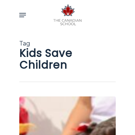
Skip
to
Menu
main
content
Tag
Kids Save
Children