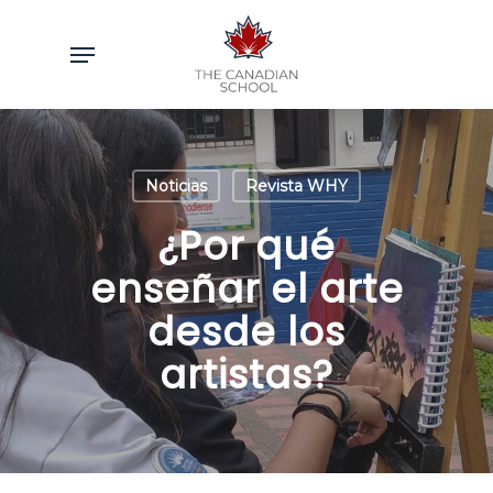
Skip
to
Menu
main
content
Noticias
Revista WHY
¿Por qué
enseñar el arte
desde los
artistas?