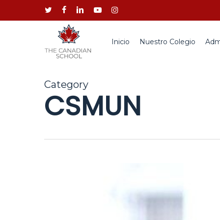
Skip
twitter
facebook
linkedin
youtube
instagram
to
main
content
Inicio
Nuestro Colegio
Adm
Category
CSMUN