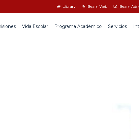
Library
Beam Web
Beam Admi
isiones
Vida Escolar
Programa Académico
Servicios
In