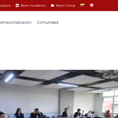
ssions
Beam Academic
Beam Cloud
ternacionalización
Comunidad