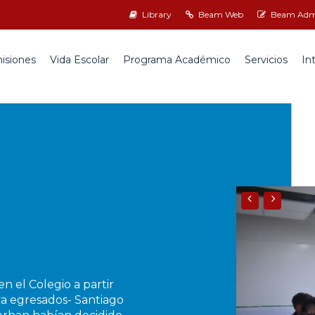
Library
Beam Web
Beam Admi
isiones
Vida Escolar
Programa Académico
Servicios
In
n el Colegio a partir
ya egresados- Santiago